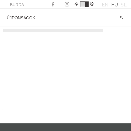
EN
HU
SL
BURDA
ÚJDONSÁGOK