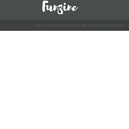
© 2017-2018 FUNZINE Média Kft. | Minden jog fenntartva