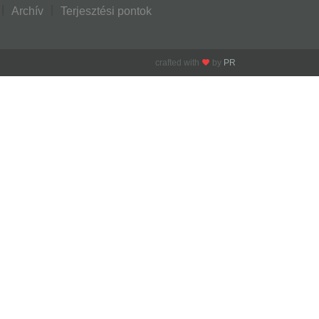
Archív
Terjesztési pontok
crafted with
by
PR