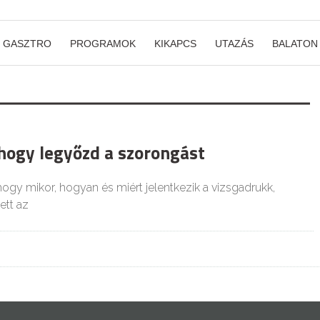
GASZTRO
PROGRAMOK
KIKAPCS
UTAZÁS
BALATON
 hogy legyőzd a szorongást
 hogy mikor, hogyan és miért jelentkezik a vizsgadrukk,
ett az