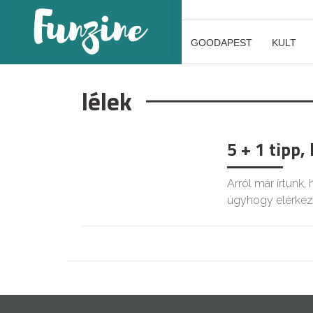
GOODAPEST
KULT
lélek
5 + 1 tipp,
ÉLETMÓD
Arról már írtunk,
úgyhogy elérkez