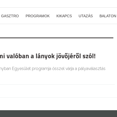
GASZTRO
PROGRAMOK
KIKAPCS
UTAZÁS
BALATON
i valóban a lányok jövőjéről szól!
ban Egyesület programja ősszel várja a pályaválasztás