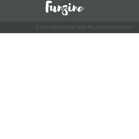
© 2017-2018 FUNZINE Média Kft. | Minden jog fenntartva