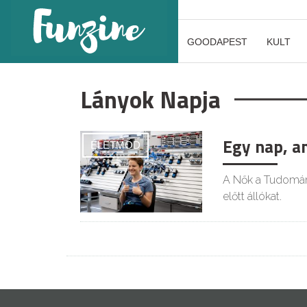
GOODAPEST
KULT
Lányok Napja
Egy nap, am
ÉLETMÓD
A Nők a Tudomány
előtt állókat.