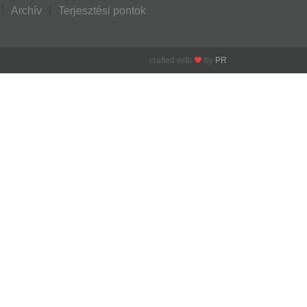
Archív
Terjesztési pontok
crafted with
by
PR