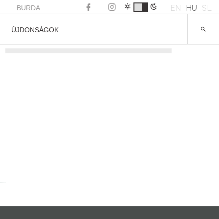
EN
HU
SL
BURDA
ÚJDONSÁGOK