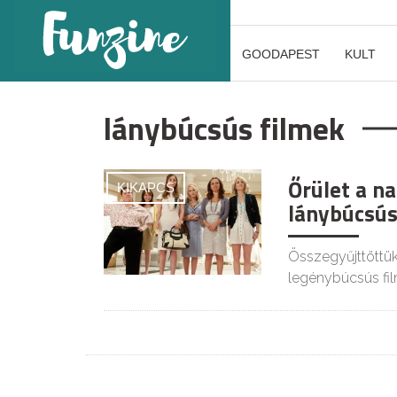
GOODAPEST
KULT
lánybúcsús filmek
Őrület a na
KIKAPCS
lánybúcsús
Összegyűjttöttük
legénybúcsús film