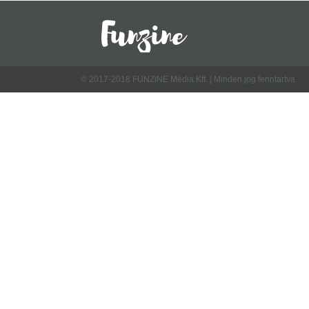
© 2017-2018 FUNZINE Média Kft. | Minden jog fenntartva