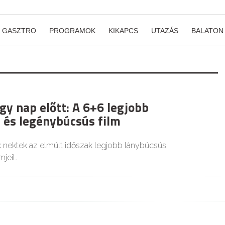
GASZTRO
PROGRAMOK
KIKAPCS
UTAZÁS
BALATON
gy nap előtt: A 6+6 legjobb
 és legénybúcsús film
 nektek az elmúlt időszak legjobb lánybúcsús,
jeit.