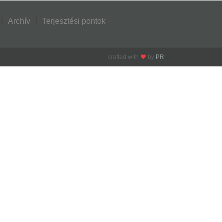
Archív
Terjesztési pontok
crafted with
by
PR