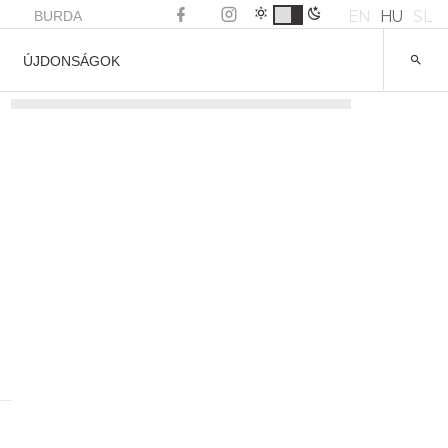
EN
HU
SL
BURDA
ÚJDONSÁGOK