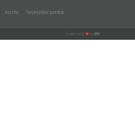
Archív
Terjesztési pontok
crafted with
by
PR