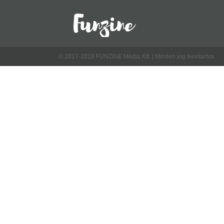
© 2017-2018 FUNZINE Média Kft. | Minden jog fenntartva