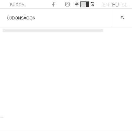
EN
HU
SL
BURDA
ÚJDONSÁGOK