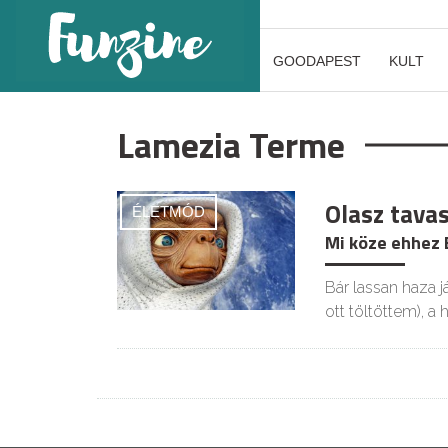
GOODAPEST
KULT
Lamezia Terme
Olasz tava
ÉLETMÓD
Mi köze ehhez 
Bár lassan haza j
ott töltöttem), a 