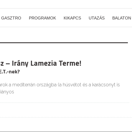
GASZTRO
PROGRAMOK
KIKAPCS
UTAZÁS
BALATON
sz – Irány Lamezia Terme!
E.T.-nek?
árok a mediterrán országba (a húsvétot és a karácsonyt is
hiányos