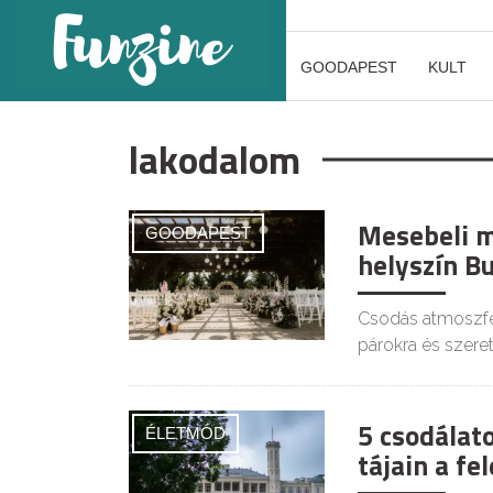
GOODAPEST
KULT
lakodalom
Mesebeli m
GOODAPEST
helyszín B
Csodás atmoszfér
párokra és szeret
5 csodálato
ÉLETMÓD
tájain a fe