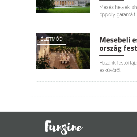
Mesés helyek, ah
éppoly garantált.
Mesebeli es
ÉLETMÓD
ország fest
Hazánk festői táj
esküvőről!