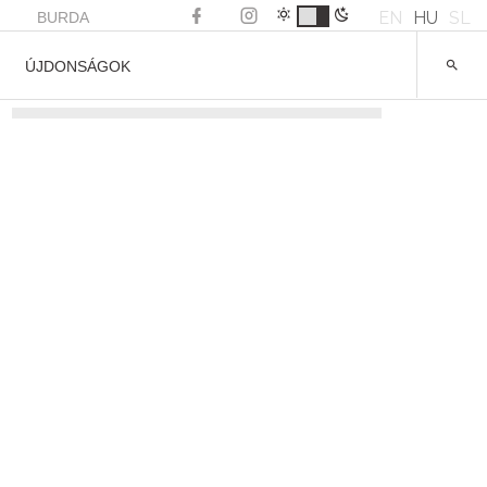
EN
HU
SL
BURDA
ÚJDONSÁGOK