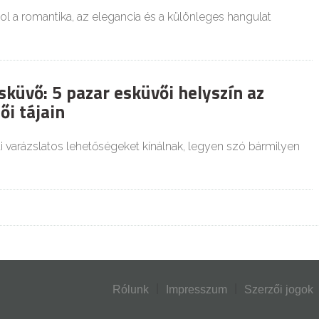
ol a romantika, az elegancia és a különleges hangulat
küvő: 5 pazar esküvői helyszín az
ői tájain
ai varázslatos lehetőségeket kínálnak, legyen szó bármilyen
Rólunk
Impresszum
Szerzői jogok