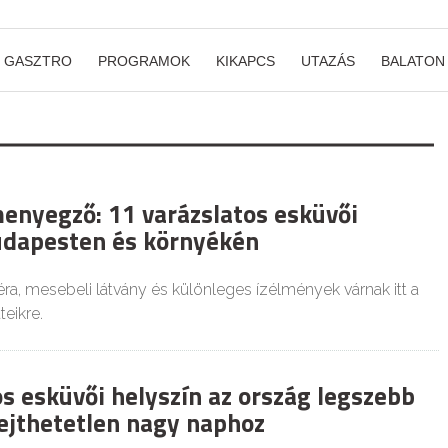
GASZTRO
PROGRAMOK
KIKAPCS
UTAZÁS
BALATON
enyegző: 11 varázslatos esküvői
udapesten és környékén
a, mesebeli látvány és különleges ízélmények várnak itt a
teikre.
s esküvői helyszín az ország legszebb
lejthetetlen nagy naphoz