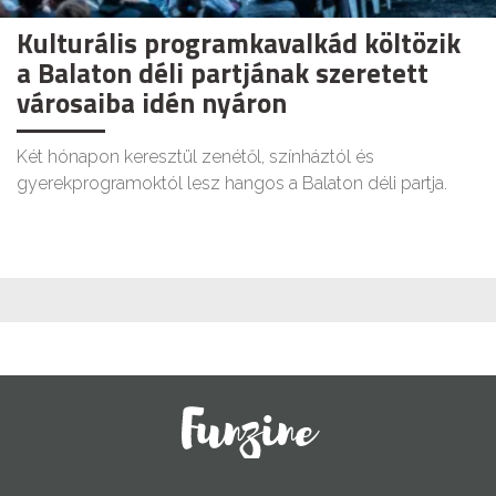
Kulturális programkavalkád költözik
a Balaton déli partjának szeretett
városaiba idén nyáron
Két hónapon keresztül zenétől, színháztól és
gyerekprogramoktól lesz hangos a Balaton déli partja.