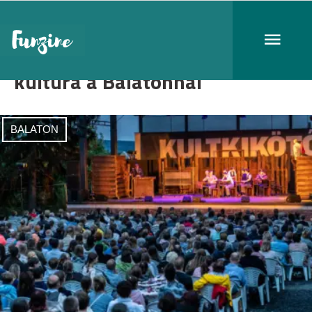
kultúra a Balatonnál
BALATON