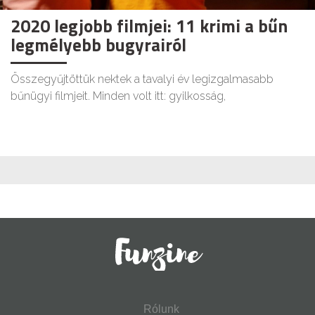
2020 legjobb filmjei: 11 krimi a bűn
legmélyebb bugyrairól
Összegyűjtöttük nektek a tavalyi év legizgalmasabb
bűnügyi filmjeit. Minden volt itt: gyilkosság,
Rólunk