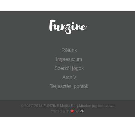
Rólunk
Impresszum
Szerzői jogok
Archív
Terjesztési pontok
© 2017-2018 FUNZINE Média Kft. | Minden jog fenntartva
crafted with
by
PR