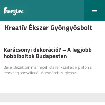
Kreatív Ékszer Gyöngyösbolt
Karácsonyi dekoráció? – A legjobb
hobbiboltok Budapesten
Bár a plázákban már hetek óta ránkszakad a plafon a
rengeteg angyalkától, óriásgömbtől gigászi