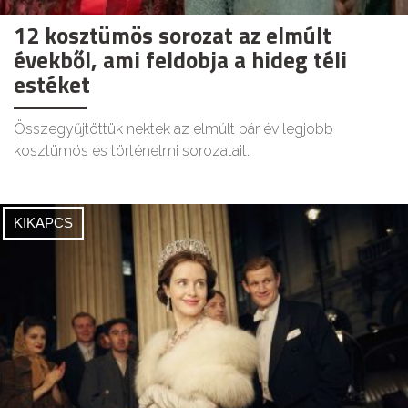
12 kosztümös sorozat az elmúlt
évekből, ami feldobja a hideg téli
estéket
Összegyűjtöttük nektek az elmúlt pár év legjobb
kosztümös és történelmi sorozatait.
KIKAPCS