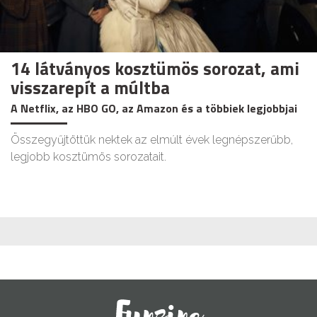
14 látványos kosztümös sorozat, ami
visszarepít a múltba
A Netflix, az HBO GO, az Amazon és a többiek legjobbjai
Összegyűjtöttük nektek az elmúlt évek legnépszerűbb,
legjobb kosztümös sorozatait.