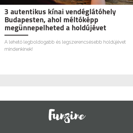
3 autentikus kínai vendéglátóhely
Budapesten, ahol méltóképp
megünnepelheted a holdújévet
A lehető legboldogabb és legszerencsésebb holdújévet
mindenkinek!