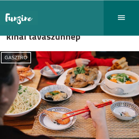
kínai tavaszünnep
GASZTRO