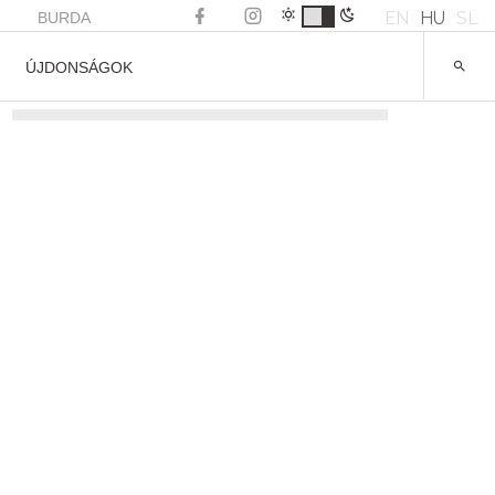
EN
HU
SL
BURDA
ÚJDONSÁGOK