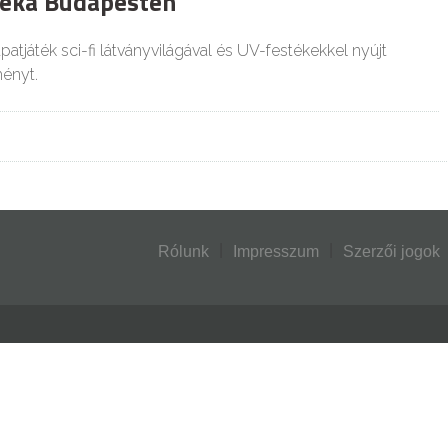
téka Budapesten
atjáték sci-fi látványvilágával és UV-festékekkel nyújt
ményt.
Rólunk
Impresszum
Szerzői jogok