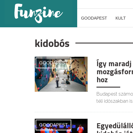
GOODAPEST
KULT
kidobós
Így maradj 
GOODAPEST
mozgásform
hoz
Budapest számos 
téli időszakban is
Egyedüláll
GOODAPEST