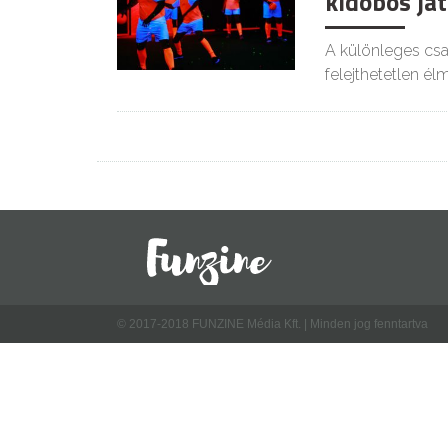
kidobós já
A különleges csap
felejthetetlen él
© 2017-2018 FUNZINE Média Kft. | Minden jog fenntartva