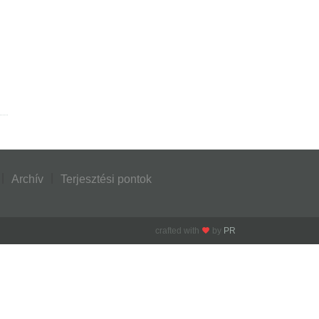
Archív
Terjesztési pontok
crafted with
by
PR