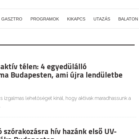
GASZTRO
PROGRAMOK
KIKAPCS
UTAZÁS
BALATON
aktív télen: 4 egyedülálló
a Budapesten, ami újra lendületbe
izgalmas lehetőséget kínál, hogy aktívak maradhassunk a
.
ó szórakozásra hív hazánk első UV-