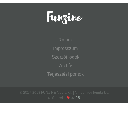
Rólunk
Impresszum
Szerzői jogok
Archív
Terjesztési pontok
© 2017-2018 FUNZINE Média Kft. | Minden jog fenntartva
crafted with
by
PR