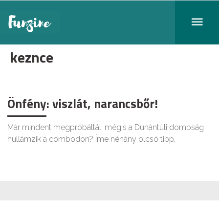
keznce
Önfény: viszlát, narancsbőr!
Már mindent megpróbáltál, mégis a Dunántúli dombság
hullámzik a combodon? Íme néhány olcsó tipp,