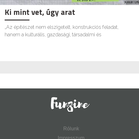
Ki mint vet, úgy arat
„Az építészet nem elszigetelt, konstrukciós feladat,
hanem a kulturális, gazdasági, társadalmi és
Rólunk
Impresszum