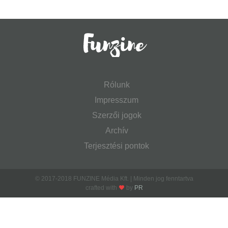
Rólunk
Impresszum
Szerzői jogok
Archív
Terjesztési pontok
© 2017-2018 FUNZINE Média Kft. | Minden jog fenntartva
crafted with
by
PR