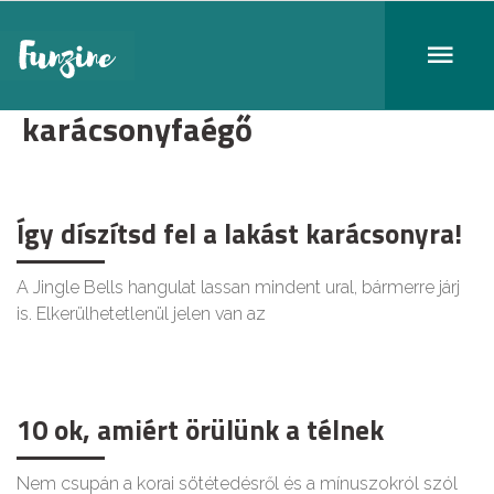
karácsonyfaégő
Így díszítsd fel a lakást karácsonyra!
A Jingle Bells hangulat lassan mindent ural, bármerre járj
is. Elkerülhetetlenül jelen van az
10 ok, amiért örülünk a télnek
Nem csupán a korai sötétedésről és a mínuszokról szól