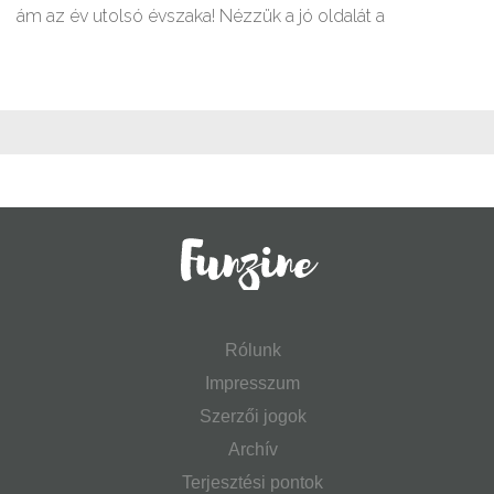
ám az év utolsó évszaka! Nézzük a jó oldalát a
Rólunk
Impresszum
Szerzői jogok
Archív
Terjesztési pontok