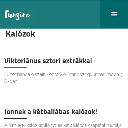
Kalózok
Viktoriánus sztori extrákkal
Lúzer banda elszállt vezetővel, mindezt gyurmafilmben, 3
D-ben.
Jönnek a kétballábas kalózok!
A film egy kalózkapitányt és kétballábas csapatát mutatja