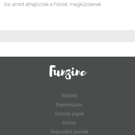
be, amint áthajózzák a Földet, megküzdenek
Rólunk
Impresszum
Szerzői jogok
Archív
Terjesztési pontok