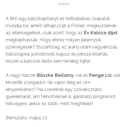
A film egy kalózkapitányt és kétballábas csapatát
mutatja be, amint áthajózzák a Földet, megküzdenek
az ellenségekkel, csak azért, hogy az
Év Kalóza díjat
megkaphassák. Hogy ehhez milyen jellemzők
szükségesek? Elszántság, az arany utáni vágyakozás,
kalózsapka, pöndörödő bajusz és persze kitartás,
hiszen a kalózok élete sem fenékig tejfel.
A nagy harcok
Büszke Bellamy
-val és
Penge Liz
-zel
kimerítik a brigádot, de vajon elég ez cím
elnyeréséhez? Ha szeretnél egy szórakoztató,
gyerekbarát, ám felnőtteknek is ajánlható programot
hétvégére, akkor ez több, mint megfelelő!
Bemutató: május 17.