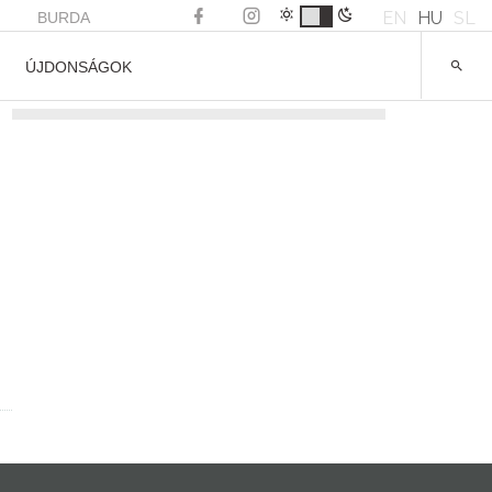
EN
HU
SL
BURDA
ÚJDONSÁGOK