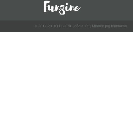
© 2017-2018 FUNZINE Média Kft. | Minden jog fenntartva