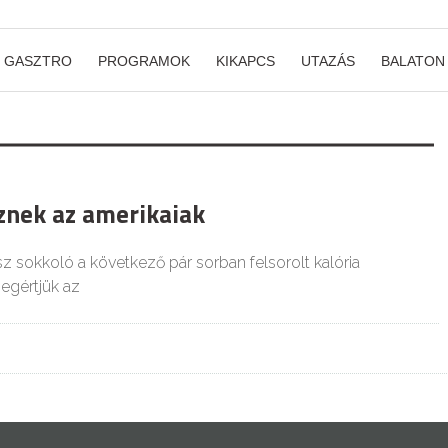
GASZTRO
PROGRAMOK
KIKAPCS
UTAZÁS
BALATON
iznek az amerikaiak
z sokkoló a következő pár sorban felsorolt kalória
egértjük az