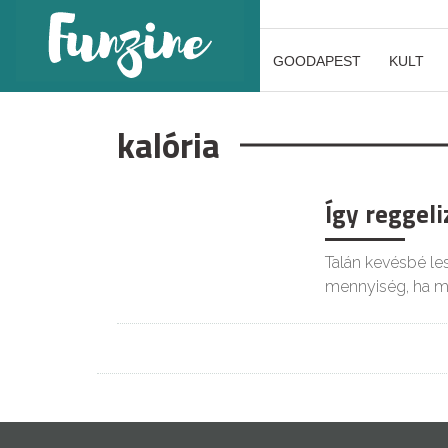
GOODAPEST
KULT
kalória
Így reggel
Talán kevésbé les
mennyiség, ha m