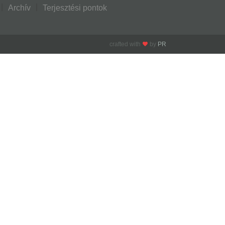
Archív
Terjesztési pontok
crafted with
by
PR