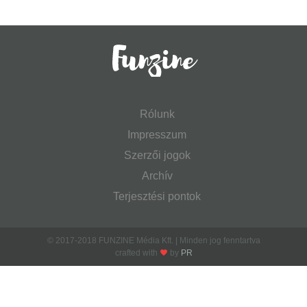
Rólunk
Impresszum
Szerzői jogok
Archív
Terjesztési pontok
© 2017-2018 FUNZINE Média Kft. | Minden jog fenntartva
crafted with
by
PR