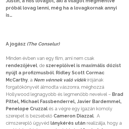
Justin, a hős lovagot, aki a világot megmentve
próbál lovag lenni, még ha a lovagkornak annyi
is…
A jogász
(The Conselur)
Minden évben van egy film, ami nem csak
rendezőjével
, de
szereplőivel is maximális dózist
nyújt a profizmusból
.
Ridley Scott Cormac
McCarthy
, a
Nem vénnek való vidék
írójának
forgatókönyvét álmodta vászonra, méghozzá
Hollywood legnagyobb és legmenőbb neveivel –
Brad
Pittel, Michael Fassbenderrel, Javier Bardemmel,
Penelope Cruzzal
és a végre egy igazán komoly
szerepet is bezsebelő
Cameron Diazzal
. A
címszereplő ügyvéd
lánykérés után
realizálja, hogy a