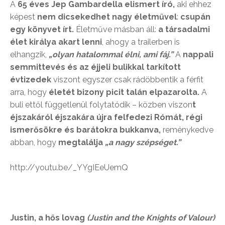
A
65 éves Jep Gambardella elismert író,
aki ehhez
képest
nem dicsekedhet nagy életművel
:
csupán
egy könyvet írt.
Életműve másban áll:
a társadalmi
élet királya akart lenni
, ahogy a trailerben is
elhangzik,
„olyan hatalommal élni, ami fáj.”
A
nappali
semmittevés és az éjjeli bulikkal tarkított
évtizedek
viszont egyszer csak rádöbbentik a férfit
arra, hogy
életét bizony picit talán elpazarolta.
A
buli ettől függetlenül folytatódik – közben viszon
t
éjszakáról éjszakára újra felfedezi Rómát, régi
ismerősökre és barátokra bukkanva,
reménykedve
abban, hogy
megtalálja
„a nagy szépséget.”
http://youtu.be/_YYgIEeUemQ
Justin, a hős lovag
(Justin and the Knights of Valour)