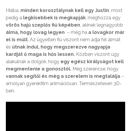
Hiába,
minden korosztálynak kell egy Justin
, most
pedig a
legkisebbek is megkapják
, méghozzá egy
vörös hajú szeplős fiú képében
, akinek legnagyobb
álma, hogy lovag legyen
– még ha
a lovagkor már
el is múlt
. Az ügyetlen fiú viszont nem adja fel álmát
és
útnak indul, hogy megszerezve nagyapja
kardját ő maga is hős lessen.
Közben viszont úgy
alakulnak a dolgok, hogy
egy egész királyságot kell
megmentenie a gonosztól.
Még szerencse, hogy
vannak segítői és még a szerelem is megtalálja
–
amolyan gyerekfilm animációsan. Természetesen 3D-
ben.