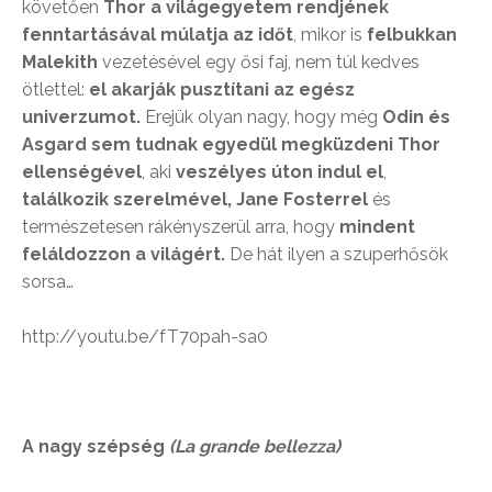
követően
Thor a világegyetem rendjének
fenntartásával múlatja az időt
, mikor is
felbukkan
Malekith
vezetésével egy ősi faj, nem túl kedves
ötlettel:
el akarják pusztítani az egész
univerzumot.
Erejük olyan nagy, hogy még
Odin és
Asgard sem tudnak egyedül megküzdeni Thor
ellenségével
, aki
veszélyes úton indul el
,
találkozik szerelmével, Jane Fosterrel
és
természetesen rákényszerül arra, hogy
mindent
feláldozzon a világért.
De hát ilyen a szuperhősök
sorsa…
http://youtu.be/fT70pah-sa0
A nagy szépség
(La grande bellezza)