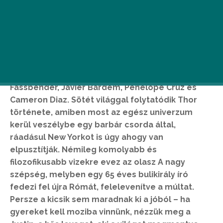
Igazi sztárparádénak lehetünk részesei A jogász
című filmmel, melyben egyszerre esik bele a
csúnya bűnös drogvilágba Brad Pitt, Michael
Fassbender, Javier Bardem, Penelope Cruz és
Cameron Diaz. Sötét világgal folytatódik Thor
története, amiben most az egész univerzum
kerül veszélybe egy barbár csorda által,
ráadásul New Yorkot is úgy ahogy van
elpusztítják. Némileg komolyabb és
filozofikusabb vizekre evez az olasz A nagy
szépség, melyben egy 65 éves bulikirály író
fedezi fel újra Rómát, felelevenítve a múltat.
Persze a kicsik sem maradnak ki a jóból – ha
gyereket kell moziba vinnünk, nézzük meg a