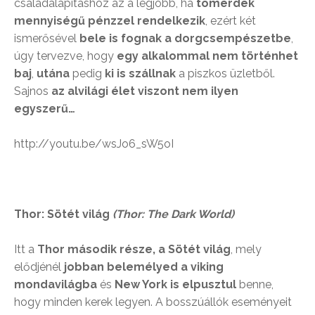
családalapításhoz az a legjobb, ha
tömérdek
mennyiségű pénzzel rendelkezik
, ezért két
ismerősével
bele is fognak a dorgcsempészetbe
,
úgy tervezve, hogy
egy alkalommal nem történhet
baj
,
utána
pedig
ki is szállnak
a piszkos üzletből.
Sajnos
az alvilági élet viszont nem ilyen
egyszerű…
http://youtu.be/wsJo6_sW5oI
Thor: Sötét világ
(Thor: The Dark World)
Itt a
Thor második része, a Sötét világ
, mely
elődjénél
jobban belemélyed a viking
mondavilágba
és
New York is elpusztul
benne,
hogy minden kerek legyen. A bosszúállók eseményeit