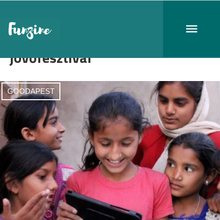
jövőfesztivál
GOODAPEST