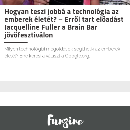
Hogyan teszi jobbá a technológia az
emberek életét? – Erről tart előadást
Jacquelline Fuller a Brain Bar
jövőfesztiválon
Milyen technológiai megoldások segíthetik az emberek
életét? Erre keresi a választ a Google.org.