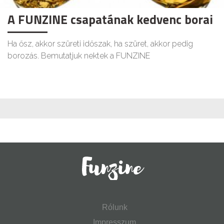
A FUNZINE csapatának kedvenc borai
Ha ősz, akkor szüreti időszak, ha szüret, akkor pedig
borozás. Bemutatjuk nektek a FUNZINE
Rólunk
Impresszum