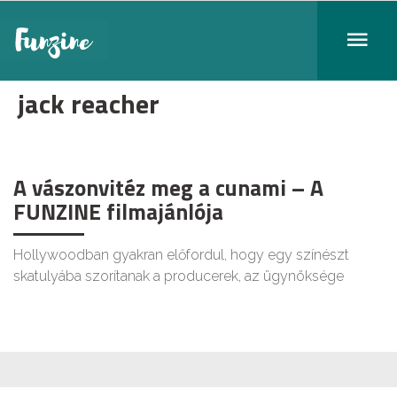
jack reacher
A vászonvitéz meg a cunami – A
FUNZINE filmajánlója
Hollywoodban gyakran előfordul, hogy egy színészt
skatulyába szorítanak a producerek, az ügynöksége