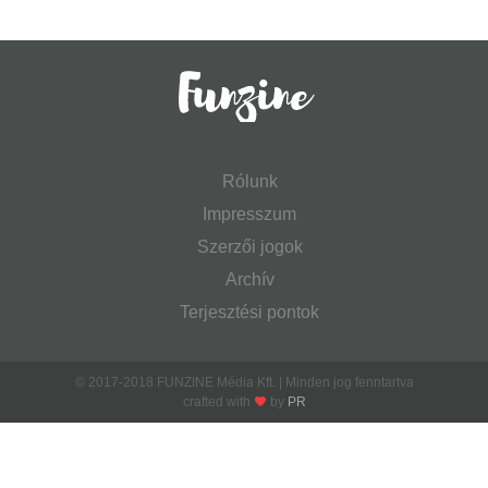
Rólunk
Impresszum
Szerzői jogok
Archív
Terjesztési pontok
© 2017-2018 FUNZINE Média Kft. | Minden jog fenntartva
crafted with
by
PR