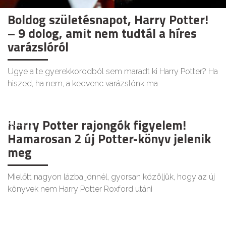
Boldog születésnapot, Harry Potter!
– 9 dolog, amit nem tudtál a híres
varázslóról
Ugye a te gyerekkorodból sem maradt ki Harry Potter? Ha
hiszed, ha nem, a kedvenc varázslónk ma
Harry Potter rajongók figyelem!
KULT
Hamarosan 2 új Potter-könyv jelenik
meg
Mielőtt nagyon lázba jönnél, gyorsan közöljük, hogy az új
könyvek nem Harry Potter Roxford utáni