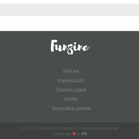
Rólunk
Impresszum
Szerzői jogok
Archív
Terjesztési pontok
© 2017-2018 FUNZINE Média Kft. | Minden jog fenntartva
crafted with
by
PR