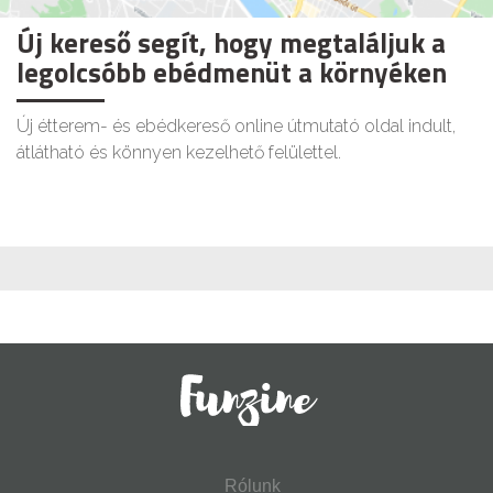
Új kereső segít, hogy megtaláljuk a
legolcsóbb ebédmenüt a környéken
Új étterem- és ebédkereső online útmutató oldal indult,
átlátható és könnyen kezelhető felülettel.
Rólunk