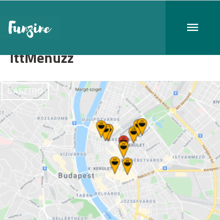
IttMenüzz
GASZTRO