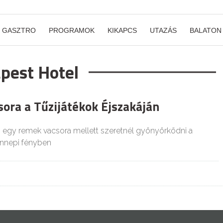
GASZTRO
PROGRAMOK
KIKAPCS
UTAZÁS
BALATON
apest Hotel
ora a Tűzijátékok Éjszakáján
 egy remek vacsora mellett szeretnél gyönyörködni a
 ünnepi fényben