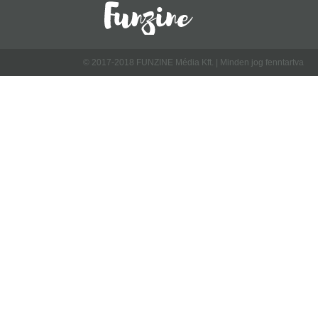
© 2017-2018 FUNZINE Média Kft. | Minden jog fenntartva