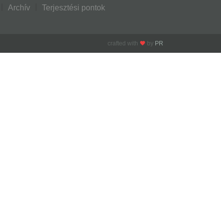
Archív
Terjesztési pontok
crafted with
by
PR