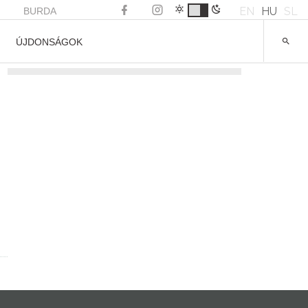
EN
HU
SL
BURDA
ÚJDONSÁGOK