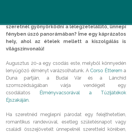
Augusztus 20-án egy remek vacsora mellett
szeretnél gyönyörködni a lélegzetelállító, ünnepi
fényben úszó panorámában? Íme egy káprázatos
hely, ahol az ételek mellett a kiszolgálás is
világszínvonalú!
Augusztus 20-a egy csodás este, melyből könnyedén
lenyűgöző élményt varázsolhatunk. A
Corso Étterem
a
Duna partján, a Budai Vár és a Lánchíd
szomszédságában várja vendégeit egy
csodálatos
Élményvacsorával a Tűzijátékok
Éjszakáján
.
Ha szeretnéd meglepni párodat egy felejthetetlen,
romantikus randevúval, esetleg születésnapot vagy
családi összejövetelt ünnepelnél szeretteid körében,