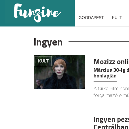
GOODAPEST
KULT
ingyen
Mozizz onl
KULT
Március 30-ig d
honlapján
A Cirko Film hon
forgalmazó elmú
Ingyen pez
Centrálban