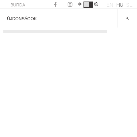
EN
HU
SL
BURDA
ÚJDONSÁGOK