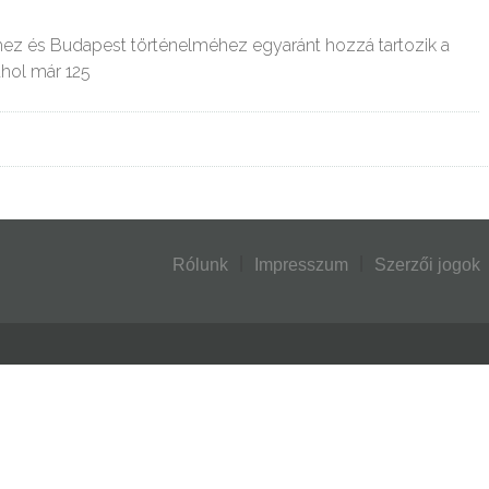
ez és Budapest történelméhez egyaránt hozzá tartozik a
ahol már 125
Rólunk
Impresszum
Szerzői jogok