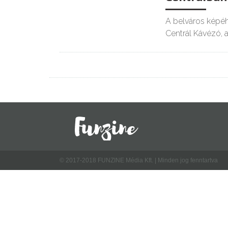
A belváros képéh
Centrál Kávézó, 
© 2017-2018 FUNZINE Média Kft. | Minden jog fenntartva