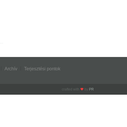
Archív
Terjesztési pontok
crafted with
by
PR