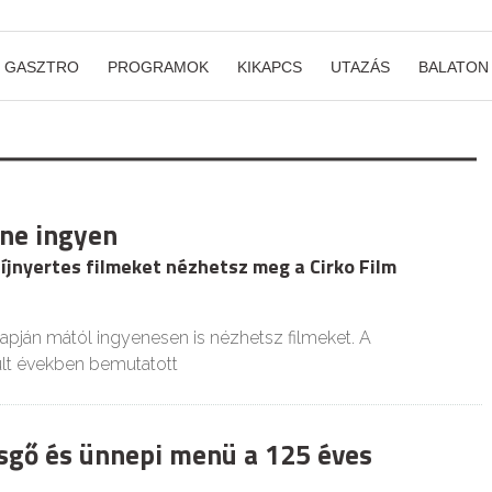
GASZTRO
PROGRAMOK
KIKAPCS
UTAZÁS
BALATON
ine ingyen
íjnyertes filmeket nézhetsz meg a Cirko Film
lapján mától ingyenesen is nézhetsz filmeket. A
lt években bemutatott
sgő és ünnepi menü a 125 éves