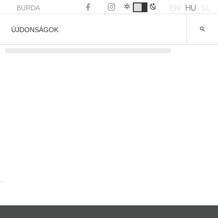
EN
HU
SL
BURDA
ÚJDONSÁGOK