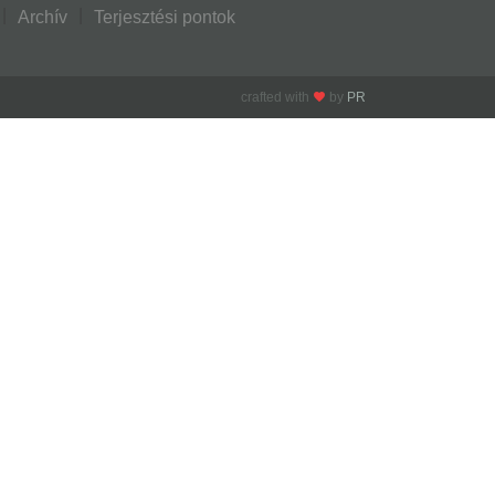
Archív
Terjesztési pontok
crafted with
by
PR