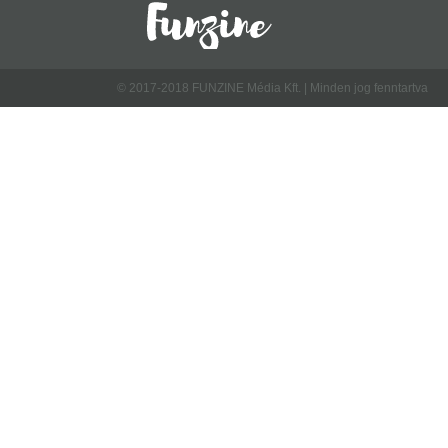
© 2017-2018 FUNZINE Média Kft. | Minden jog fenntartva