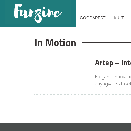
GOODAPEST
KULT
In Motion
Artep – int
Elegáns, innovatí
anyagválasztáso