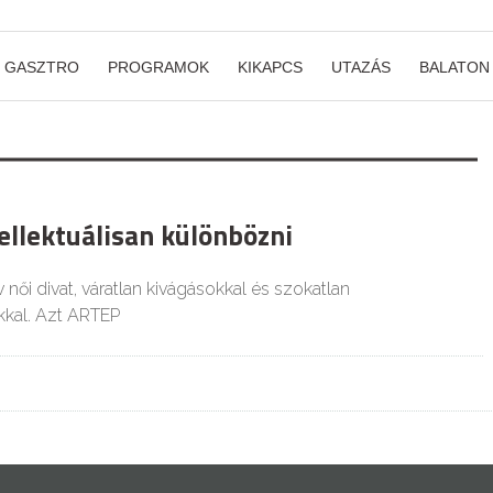
GASZTRO
PROGRAMOK
KIKAPCS
UTAZÁS
BALATON
ellektuálisan különbözni
v női divat, váratlan kivágásokkal és szokatlan
kkal. Azt ARTEP