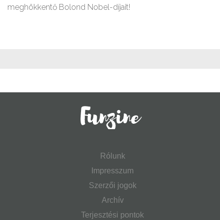
meghökkentő Bolond Nobel-díjait!
Rólunk
Impresszum
Szerzői jogok
Archív
Terjesztési pontok