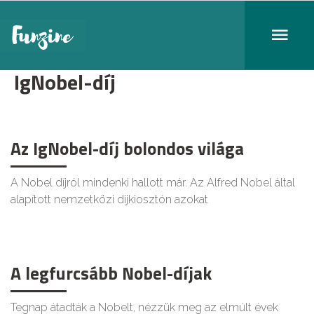
IgNobel-díj
Az IgNobel-díj bolondos világa
A Nobel díjról mindenki hallott már. Az Alfred Nobel által
alapított nemzetközi díjkiosztón azokat
A legfurcsább Nobel-díjak
Tegnap átadták a Nobelt, nézzük meg az elmúlt évek