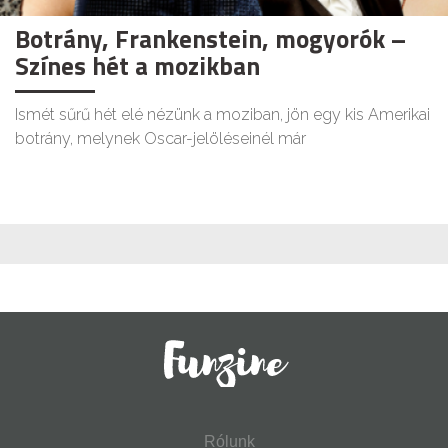
Botrány, Frankenstein, mogyorók –
Színes hét a mozikban
Ismét sűrű hét elé nézünk a moziban, jön egy kis Amerikai
botrány, melynek Oscar-jelöléseinél már
Rólunk