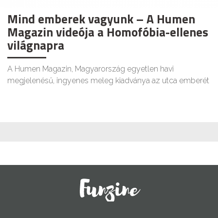
Mind emberek vagyunk – A Humen
Magazin videója a Homofóbia-ellenes
világnapra
A Humen Magazin, Magyarország egyetlen havi
megjelenésű, ingyenes meleg kiadványa az utca emberét