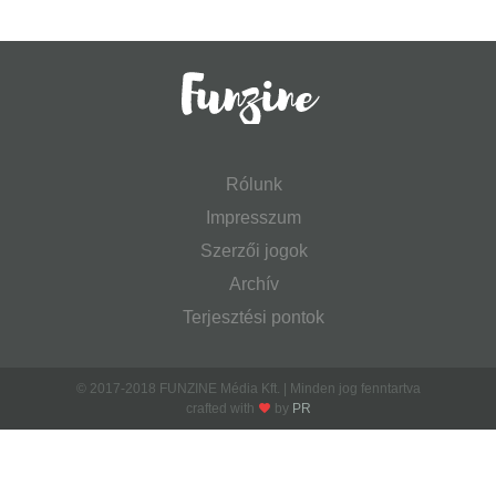
Rólunk
Impresszum
Szerzői jogok
Archív
Terjesztési pontok
© 2017-2018 FUNZINE Média Kft. | Minden jog fenntartva
crafted with
by
PR