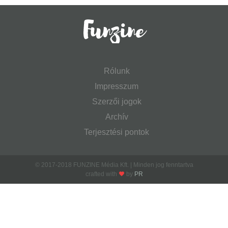
Rólunk
Impresszum
Szerzői jogok
Archív
Terjesztési pontok
© 2017-2018 FUNZINE Média Kft. | Minden jog fenntartva
crafted with
by
PR