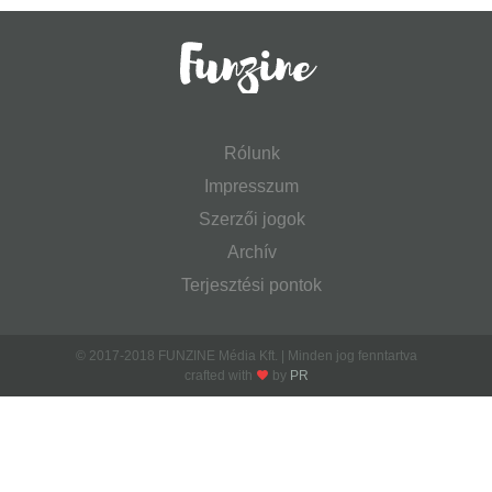
Rólunk
Impresszum
Szerzői jogok
Archív
Terjesztési pontok
© 2017-2018 FUNZINE Média Kft. | Minden jog fenntartva
crafted with
by
PR