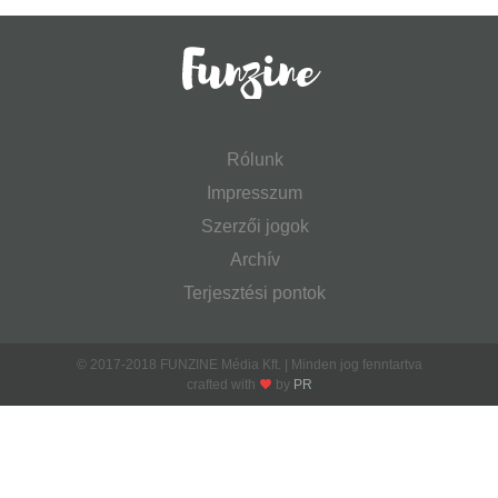
Rólunk
Impresszum
Szerzői jogok
Archív
Terjesztési pontok
© 2017-2018 FUNZINE Média Kft. | Minden jog fenntartva
crafted with
by
PR