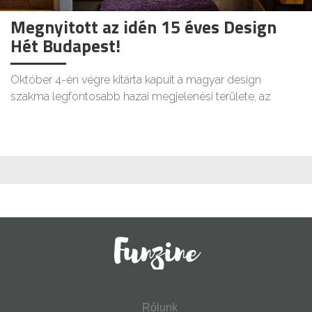
Megnyitott az idén 15 éves Design
Hét Budapest!
Október 4-én végre kitárta kapuit a magyar design
szakma legfontosabb hazai megjelenési területe, az
Rólunk