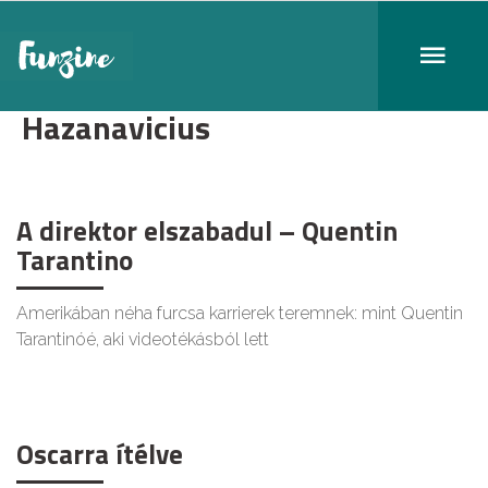
Hazanavicius
A direktor elszabadul – Quentin
Tarantino
Amerikában néha furcsa karrierek teremnek: mint Quentin
Tarantinóé, aki videotékásból lett
Oscarra ítélve