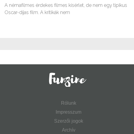
A némafilmes érdekes filmes kísérlet, de nem egy tipikus
Oscar-díjas film. A kritikák nem
Rólunk
Impresszum
Szerzői jogok
Archív