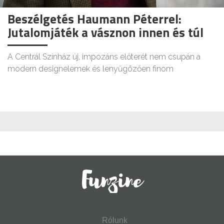
Beszélgetés Haumann Péterrel:
Jutalomjáték a vásznon innen és túl
A Centrál Színház új, impozáns előterét nem csupán a
modern designelemek és lenyűgözően finom
Rólunk