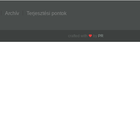
Archív
Terjesztési pontok
crafted with
by
PR