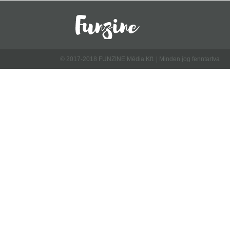
© 2017-2018 FUNZINE Média Kft. | Minden jog fenntartva