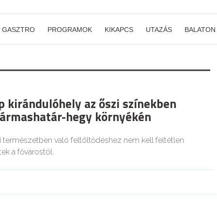
GASZTRO
PROGRAMOK
KIKAPCS
UTAZÁS
BALATON
p kirándulóhely az őszi színekben
ármashatár-hegy környékén
 természetben való feltöltődéshez nem kell feltétlen
k a fővárostól.