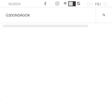
EN
HU
SL
BURDA
ÚJDONSÁGOK