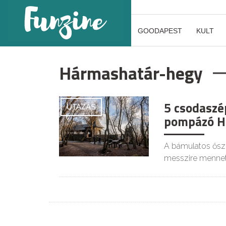
GOODAPEST
KULT
Hármashatár-hegy
5 csodaszé
UTAZÁS
pompázó H
A bámulatos őszi
messzire mennete