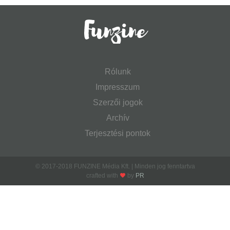
Rólunk
Impresszum
Szerzői jogok
Archív
Terjesztési pontok
© 2017-2018 FUNZINE Média Kft. | Minden jog fenntartva
crafted with
by
PR