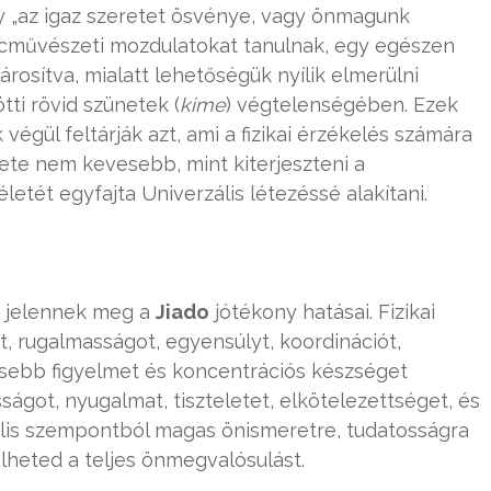
gy „az igaz szeretet ösvénye, vagy önmagunk
cművészeti mozdulatokat tanulnak, egy egészen
párosítva, mialatt lehetőségük nyílik elmerülni
ti rövid szünetek (
kime
) végtelenségében. Ezek
végül feltárják azt, ami a fizikai érzékelés számára
rete nem kevesebb, mint kiterjeszteni a
etét egyfajta Univerzális létezéssé alakítani.
 jelennek meg a
Jiado
jótékony hatásai. Fizikai
et, rugalmasságot, egyensúlyt, koordinációt,
rősebb figyelmet és koncentrációs készséget
ágot, nyugalmat, tiszteletet, elkötelezettséget, és
uális szempontból magas önismeretre, tudatosságra
lheted a teljes önmegvalósulást.