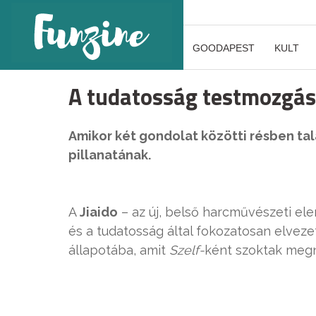
GOODAPEST
KULT
A tudatosság testmozgá
Amikor két gondolat közötti résben tal
pillanatának.
A
Jiaido
– az új, belső harcművészeti el
és a tudatosság által fokozatosan elveze
állapotába, amit
Szelf-
ként szoktak megn