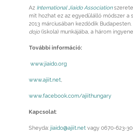
Az
International Jiaido Association
szerete
mit hozhat ez az egyedülálló módszer a 
2013 márciusában kezdődik Budapesten. 
dojo
(iskola) munkájába, a három ingyenes
További információ:
www.jiaido.org
www.ajiit.net
,
www.facebook.com/ajiithungary
Kapcsolat
:
Sheyda:
jiaido@ajiit.net
vagy 0670-623-3