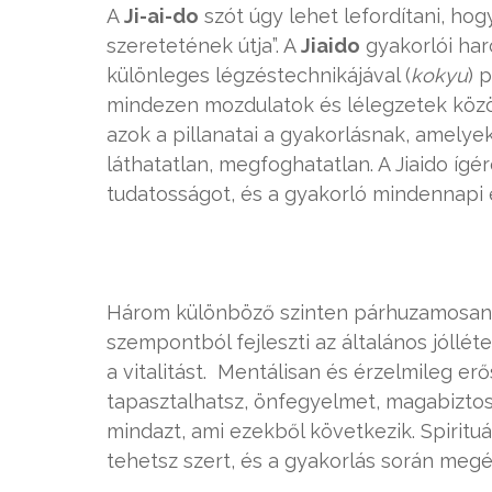
A
Ji-ai-do
szót úgy lehet lefordítani, ho
szeretetének útja”. A
Jiaido
gyakorlói har
különleges légzéstechnikájával (
kokyu
) 
mindezen mozdulatok és lélegzetek közöt
azok a pillanatai a gyakorlásnak, amelyek 
láthatatlan, megfoghatatlan. A Jiaido ígé
tudatosságot, és a gyakorló mindennapi él
Három különböző szinten párhuzamosan
szempontból fejleszti az általános jóllét
a vitalitást. Mentálisan és érzelmileg e
tapasztalhatsz, önfegyelmet, magabiztoss
mindazt, ami ezekből következik. Spirit
tehetsz szert, és a gyakorlás során megé