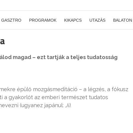
GASZTRO
PROGRAMOK
KIKAPCS
UTAZÁS
BALATON
sa
álod magad – ezt tartják a teljes tudatosság
emekre épülő mozgásmeditáció – a légzés, a fókusz
ti a gyakorlót az emberi természet tudatos
evezni (ugyanez japánul:
Ji)
.