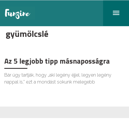
gyümölcslé
Az 5 legjobb tipp másnaposságra
Bár úgy tartják, hogy „aki legény éjjel, legyen legény
nappal is,” ezt a mondást sokunk melegebb