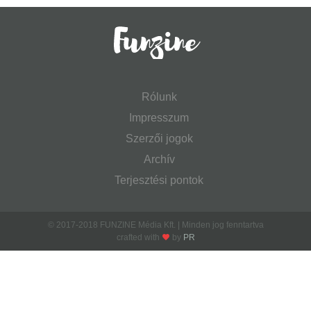
Rólunk
Impresszum
Szerzői jogok
Archív
Terjesztési pontok
© 2017-2018 FUNZINE Média Kft. | Minden jog fenntartva
crafted with
by
PR