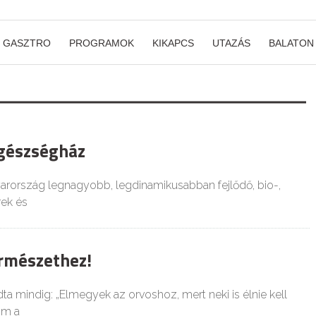
GASZTRO
PROGRAMOK
KIKAPCS
UTAZÁS
BALATON
gészségház
rország legnagyobb, legdinamikusabban fejlődő, bio-,
ek és
ermészethez!
mindig: „Elmegyek az orvoshoz, mert neki is élnie kell
om a