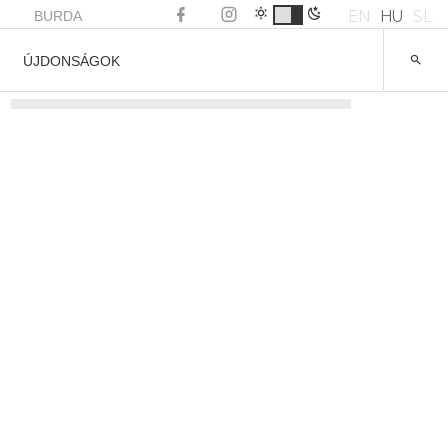
EN
HU
SL
BURDA
ÚJDONSÁGOK