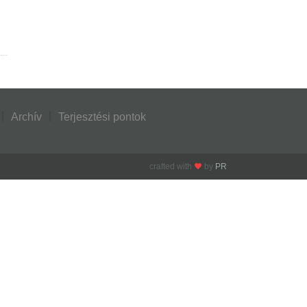
Archív
Terjesztési pontok
crafted with
by
PR