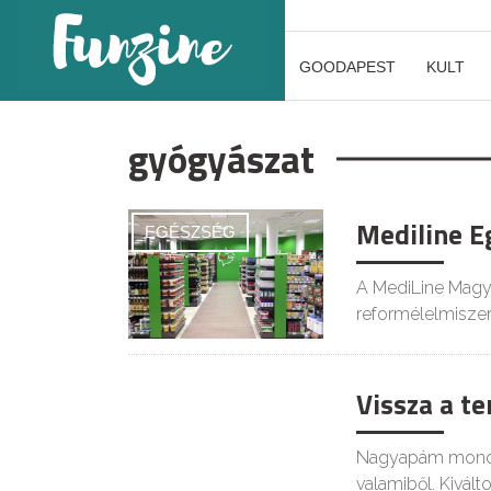
GOODAPEST
KULT
gyógyászat
Mediline E
EGÉSZSÉG
A MediLine Magya
reformélelmiszer
Vissza a t
Nagyapám mondta 
valamiből. Kivált