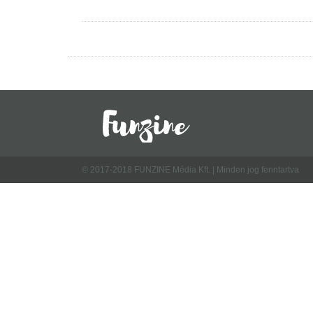
© 2017-2018 FUNZINE Média Kft. | Minden jog fenntartva