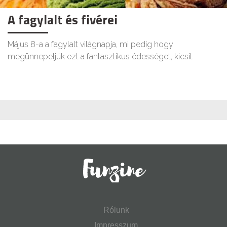
A fagylalt és fivérei
Május 8-a a fagylalt világnapja, mi pedig hogy
megünnepeljük ezt a fantasztikus édességet, kicsit
Rólunk
Impresszum