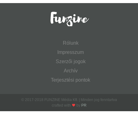
Rólunk
Impresszum
Szerzői jogok
Archív
Terjesztési pontok
© 2017-2018 FUNZINE Média Kft. | Minden jog fenntartva
crafted with
by
PR