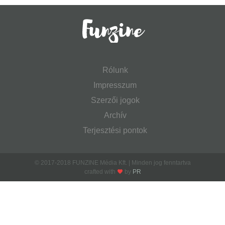
Rólunk
Impresszum
Szerzői jogok
Archív
Terjesztési pontok
© 2017-2018 FUNZINE Média Kft. | Minden jog fenntartva
crafted with
by
PR