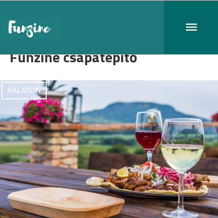
Funzine csapatépítő
BALATON