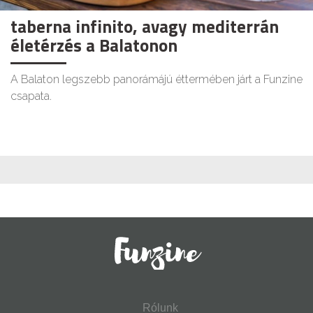
taberna infinito, avagy mediterrán
életérzés a Balatonon
A Balaton legszebb panorámájú éttermében járt a Funzine
csapata.
Rólunk