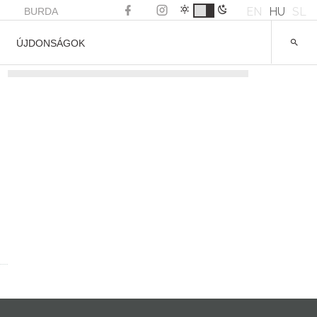
EN
HU
SL
BURDA
ÚJDONSÁGOK