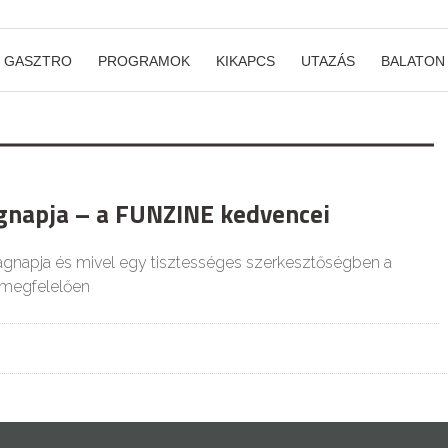
GASZTRO
PROGRAMOK
KIKAPCS
UTAZÁS
BALATON
ágnapja – a FUNZINE kedvencei
lágnapja és mivel egy tisztességes szerkesztőségben a
 megfelelően