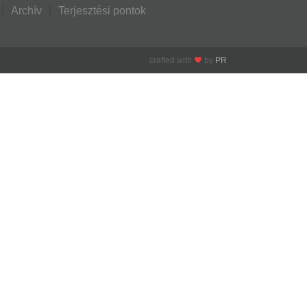
Archív
Terjesztési pontok
crafted with
by
PR