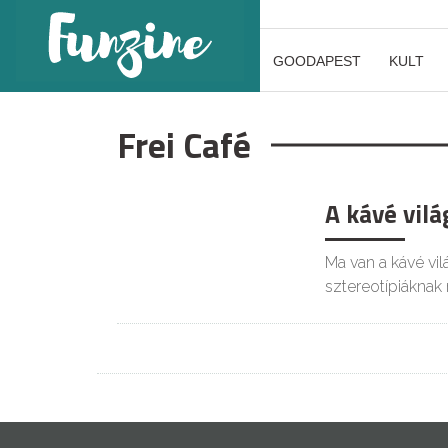
GOODAPEST
KULT
Frei Café
A kávé vil
Ma van a kávé vi
sztereotípiáknak