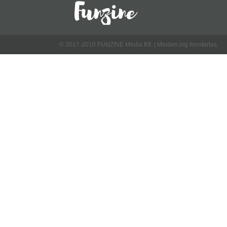
© 2017-2018 FUNZINE Média Kft. | Minden jog fenntartva