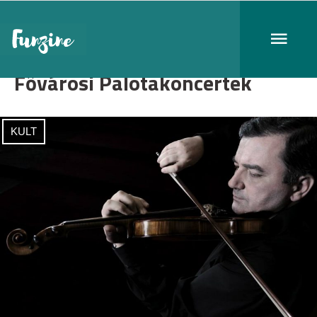
Fővárosi Palotakoncertek
KULT