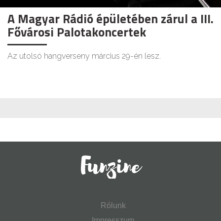
A Magyar Rádió épületében zárul a III.
Fővárosi Palotakoncertek
Az utolsó hangverseny március 29-én lesz.
Rólunk
Impresszum